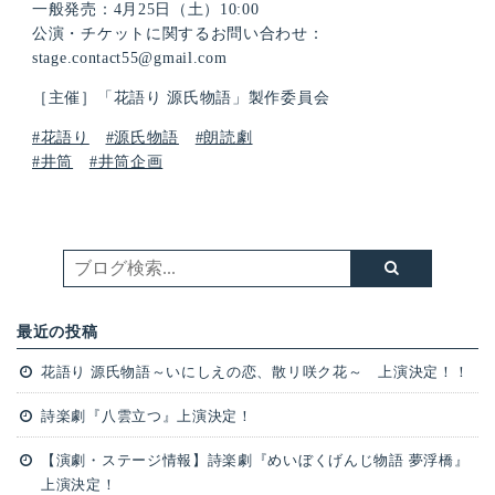
⼀般発売：4⽉25⽇（⼟）10:00
公演・チケットに関するお問い合わせ：
stage.contact55@gmail.com
［主催］「花語り 源⽒物語」製作委員会
#花語り
#源氏物語
#朗読劇
#井筒
#井筒企画
最近の投稿
花語り 源氏物語～いにしえの恋、散リ咲ク花～ 上演決定！！
詩楽劇『八雲立つ』上演決定！
【演劇・ステージ情報】詩楽劇『めいぼくげんじ物語 夢浮橋』
上演決定！