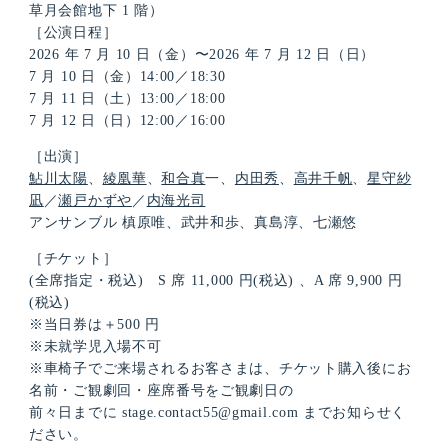
草⽉会館地下 1 階）
［公演⽇程］
2026 年 7 ⽉ 10 ⽇（⾦）〜2026 年 7 ⽉ 12 ⽇（⽇）
7 ⽉ 10 ⽇（⾦）14:00／18:30
7 ⽉ 11 ⽇（⼟）13:00／18:00
7 ⽉ 12 ⽇（⽇）12:00／16:00
［出演］
鮎川太陽
、
綾凰華
、
和合真
⼀、
内田秀
、
高井千帆
、
星守紗
凪
／
瀬戸かずや
／
内海光司
アンサンブル 槙原唯、武井和歩、真島淳、七瀬悠
［チケット］
(全席指定・税込) S 席 11,000 円(税込) 、A 席 9,900 円
(税込)
※当⽇券は＋500 円
※未就学児⼊場不可
※⾞椅⼦でご来場されるお客さまは、チケット購⼊後にお
名前・ご観劇回・座席番号をご観劇⽇の
前々⽇までに stage.contact55@gmail.com までお知らせく
ださい。