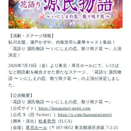
【演劇・ステージ情報】
鮎川太陽、瀬⼾かずや、内海浩司ら豪華キャスト集結！
「花語り 源⽒物語 〜 いにしえの恋、散リ咲ク花 〜」上演
決定！
2026年7⽉10⽇（⾦）より東京・草⽉ホールにて、いけば
なと朗読劇を融合させた新たなステージ、「花語り 源⽒物
語 〜 いにしえの恋、散リ咲ク花 〜」の上演が決定しまし
た。
【公演概要】
「花語り 源⽒物語 〜 いにしえの恋、散リ咲ク花 〜」
［公式サイト］
https://hanagatari-genji.com
［公式 X（旧 Twitter）］
https://x.com/hanagatarigenji
［脚本・演出］
松多壱岱
（ILCA）
［会場］
草月ホール
（〒107-0052 東京都港区⾚坂 7-2-21